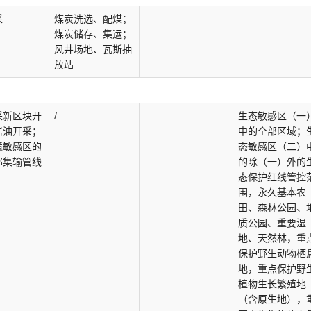
采
煤炭洗选、配煤；
煤炭储存、集运；
风井场地、瓦斯抽
放站
采新区块开
/
生态敏感区（一
岩油开采；
中的全部区域；
境敏感区的
态敏感区（二）
部集输管线
的除（一）外的
态保护红线管控
围，永久基本农
田、森林公园、
质公园、重要湿
地、天然林，重
保护野生动物栖
地，重点保护野
植物生长繁殖地
（含原生地），