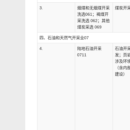
3.
烟煤和无烟煤开采
煤炭开
洗选061；褐煤开
采洗选 062；其他
煤炭采选 069
四、石油和天然气开采业07
4.
陆地石油开采
石油开
0711
发；页
涉及环
（含内
建设）