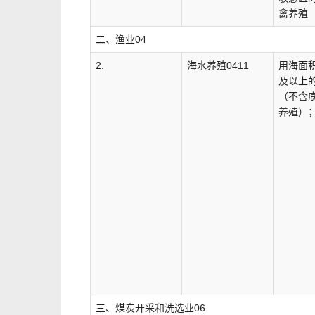
禽养殖
二、渔业04
2.
海水养殖0411
用海面积
及以上
（不含
养殖）
三、煤炭开采和洗选业06