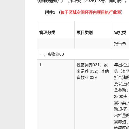
续期的通知〉》（深环规〔2025〕3号）同时废止。
附件1 （
位于区域空间环评内项目执行此表
）
管理分类
项目类别
审批类
报告书
一、畜牧业03
1.
牲畜饲养031；家
年出栏生
禽饲养 032；其他
头（其
畜牧业 039
折合猪
及以上
禽养殖
2500
禽种类
殖规模
出栏量
禽养殖
敏感区