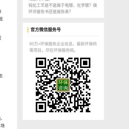
钝化工艺是不是属于电镀、化学镀？做
书
环评报告书还是报告表？
批
官方微信服务号
送
80万+环保服务企业信息，最新环保供
需项目，尽在环保服务网。
生
地、
冬场