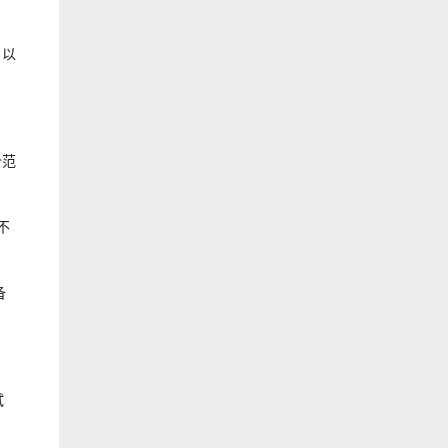
，以
价范
不
备
试
）