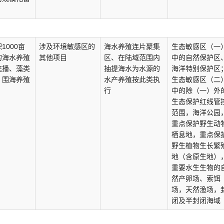
1000亩
涉及环境敏感区的
海水养殖连片聚集
生态敏感区（一
的海水养殖
其他项目
区、在陆域范围内
中的自然保护区
底播、藻类
抽提海水为水源的
海洋特别保护区
；围海养殖
水产养殖按此类执
生态敏感区（二
行
中的除（一）外
生态保护红线管
范围，海洋公园
重点保护野生动
栖息地，重点保
野生植物生长繁
地（含原生地）
重要水生生物的
然产卵场、索饵
场，天然渔场，
闭及半封闭海域