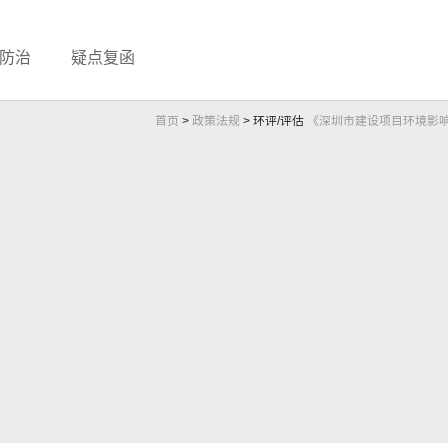
防治
疑点复函
首页
>
政策法规
>
环评/评估
《深圳市建设项目环境影响