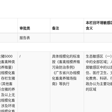
本栏目环境敏感
审批类
备注
含义
报告表
猪5000
/
具体规模化的标准
生态敏感区（一
他畜禽种类
按《畜禽规模养殖
中的全部区域；
的养殖量）
污染防治条例》
居敏感区中的以
的规模化畜
《广东省兴办规模
住、医疗卫生、
；存栏生猪
化畜禽养殖场指
化教育、科研、
头（其他畜
南》等执行
政办公为主要功
折合猪的养
的区域
）及以上无
的规模化畜
；涉及环境
的规模化畜