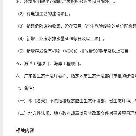
少、环境影响较小的编制环境影响报告表项目除外）。
（
2
）有
电镀
工艺的建设项目。
（
3
）新建危险废物收集、贮存项目（产生危险废物的单位配套
（
4
）
新增工业废水排水量
5
00
吨
/
日
及以上项目。
（
5
）
新增挥发性有机物（
VOCs
）排放量
50
吨
/
年及以上项目。
五、
海洋工程项目
、海岸工程项目
。
六、广东省生态环境厅委托、指定地市生态环境部门审批的建设
七、
备注：
（一）
本《名录》不包括按规定应由生态环境部、省生态环境厅
（二）
地方性法规、地方政府规章以及省改革文件对建设项目环
相关内容