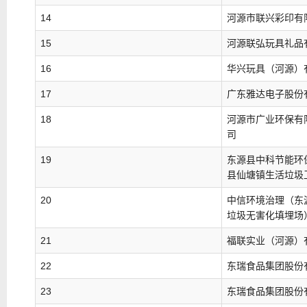
14
河源市联兴彩印有
15
河源联弘玩具礼品
16
华兴玩具（河源）
17
广东雅达电子股份
18
河源市广业环保有
司
19
东源县中科节能环
县仙塘镇生活垃圾
20
中信环境治理（东
垃圾无害化填埋场
21
福联实业（河源）
22
东瑞食品集团股份
23
东瑞食品集团股份