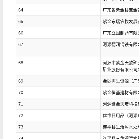
64
广东省紫金县宝金
65
紫金东瑞农牧发展
66
广东立国制药有限
67
河源德润钢铁有限
68
河源市紫金天欧矿
矿业股份有限公司
69
金砂再生资源（广
70
紫金恒基建材有限
71
河源紫金天宏科技
72
优维日用品（河源
73
连平县生活污水处
74
连平县三角镇污水