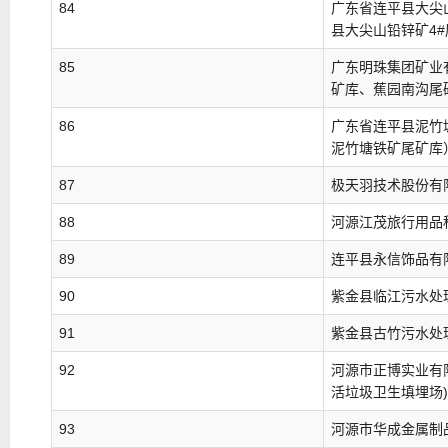
84
广东省连平县大尖
县大尖山铅锌矿4
85
广东明珠集团矿业
矿库、蕉园南沟尾
86
广东省连平县泥竹
泥竹塘铁矿尾矿库
87
极天羽技术股份有
88
河源江茂旅行用品
89
连平县永信饰品有
90
紫金县临江污水处
91
紫金县古竹污水处
92
河源市正博实业有
活垃圾卫生填埋场)
93
河源市华成金属制