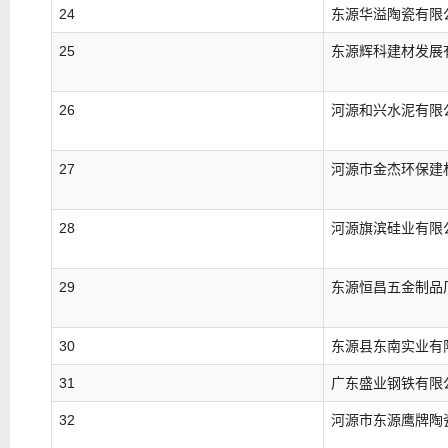
24
东源华溢陶瓷有限
25
东源辉科建材发展
26
河源和兴水泥有限
27
河源市金杰环保建
28
河源旗滨硅业有限
29
东源恒昌五金制品
30
东源县东南实业有
31
广东盛业钢铁有限
32
河源市东源鹰牌陶