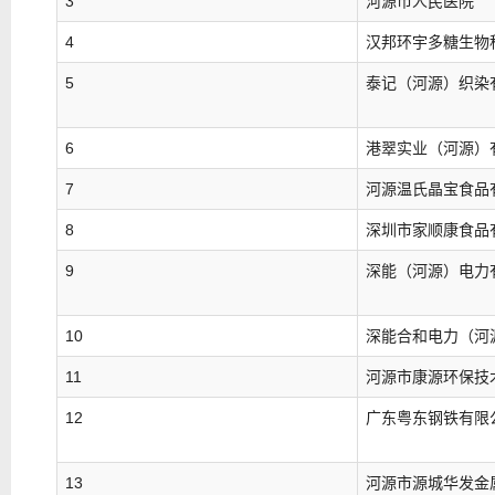
3
河源市人民医院
4
汉邦环宇多糖生物
5
泰记（河源）织染
6
港翠实业（河源）
7
河源温氏晶宝食品
8
深圳市家顺康食品
9
深能（河源）电力
10
深能合和电力（河
11
河源市康源环保技
12
广东粤东钢铁有限
13
河源市源城华发金