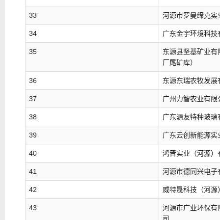
33
河源市罗曼缔克实
34
广东金宇环境科技
35
东源县坚基矿业有
厂尾矿库）
36
东源东瑞农牧发展
37
广州力智农业有限
38
广东源友特种玻璃
39
广东云创新能源实
40
鸿晋实业（河源）
41
河源市德同兴电子
42
威特晟科技（河源
43
河源市广业环保有
司