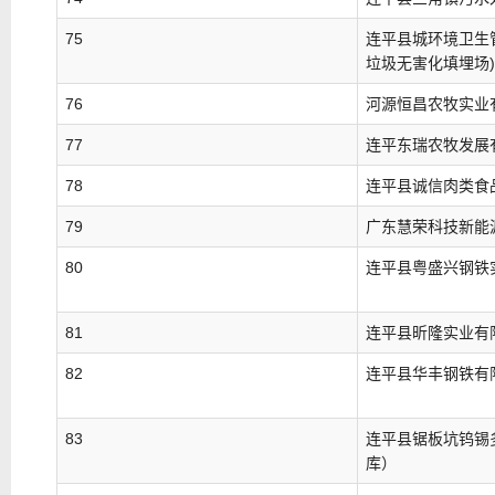
75
连平县城环境卫生
垃圾无害化填埋场)
76
河源恒昌农牧实业
77
连平东瑞农牧发展
78
连平县诚信肉类食
79
广东慧荣科技新能
80
连平县粤盛兴钢铁
81
连平县昕隆实业有
82
连平县华丰钢铁有
83
连平县锯板坑钨锡
库）