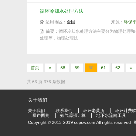
循环冷却水处理方法
适用地区：
全国
来源：
环保
简要：
循环冷却水处理方法主要分为物理处理和
处理等，物理处理技
首页
«
58
59
60
61
62
»
共 63 页 376 条数据
关于我们
关于我们
联系我们
环评老黄历
环评计费
噪声图则
氨气源强计算
地下水流向工具
Copyright © 2013-2019 cepsw.com All rights reserved
粤