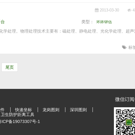
2013-03-30
4
平台
类型：
环评/评估
化学处理。物理处理技术主要有：磁处理、静电处理、光化学处理、超声
标
尾页
微信订阅
软件
快速坐标
龙岗图则
深圳图则
卫生防护距离工具
ICP备19073307号-1